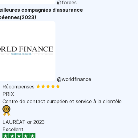
@forbes
eilleures compagnies d'assurance
péennes(2023)
@worldfinance
Récompenses
PRIX
Centre de contact européen et service à la clientèle
LAURÉAT or 2023
Excellent