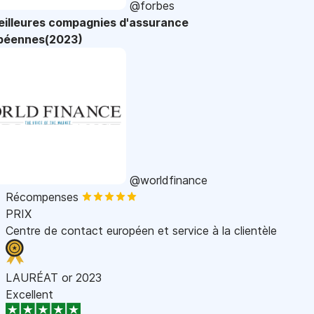
@forbes
eilleures compagnies d'assurance
péennes(2023)
@worldfinance
Récompenses
PRIX
Centre de contact européen et service à la clientèle
LAURÉAT or 2023
Excellent