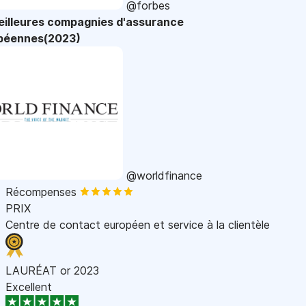
@forbes
eilleures compagnies d'assurance
péennes(2023)
@worldfinance
Récompenses
PRIX
Centre de contact européen et service à la clientèle
LAURÉAT or 2023
Excellent