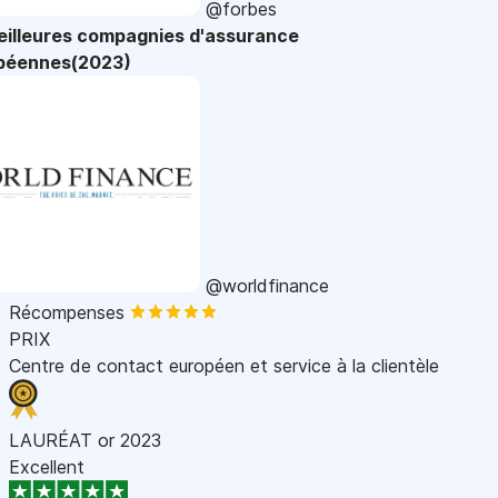
@forbes
eilleures compagnies d'assurance
péennes(2023)
@worldfinance
Récompenses
PRIX
Centre de contact européen et service à la clientèle
LAURÉAT or 2023
Excellent