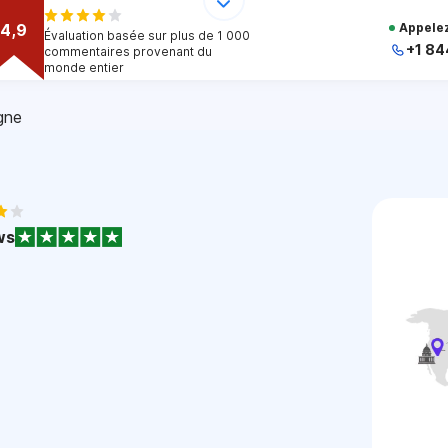
4,9
Appelez
Évaluation basée sur plus de 1 000
+1 84
commentaires provenant du
monde entier
+
gne
+
+
+
+
1
ws