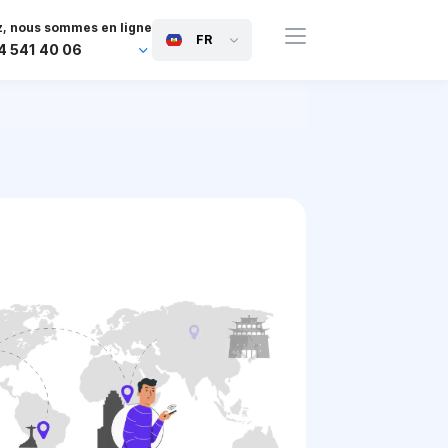
, nous sommes en ligne
FR
4 541 40 06
44 745 814 94 06
63 454 971 091
91 117 127 95 45
81 505 050 88 06
971 800 032 00
0