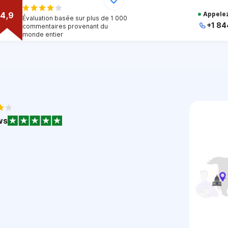
4,9
Appelez
Évaluation basée sur plus de 1 000
+1 84
commentaires provenant du
monde entier
+
+
+
+
+
1
ws