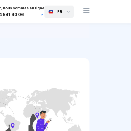
, nous sommes en ligne
FR
4 541 40 06
44 745 814 94 06
63 454 971 091
91 117 127 95 45
81 505 050 88 06
971 800 032 00
0