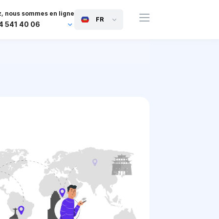
, nous sommes en ligne
FR
4 541 40 06
44 745 814 94 06
63 454 971 091
91 117 127 95 45
81 505 050 88 06
971 800 032 00
0