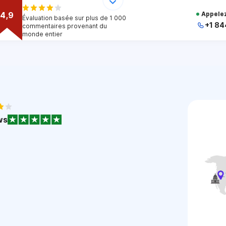
4,9
Appelez
Évaluation basée sur plus de 1 000
+1 84
commentaires provenant du
monde entier
+
+
+
+
+
1
ws