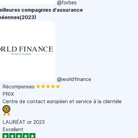
@forbes
eilleures compagnies d'assurance
péennes(2023)
@worldfinance
Récompenses
PRIX
Centre de contact européen et service à la clientèle
LAURÉAT or 2023
Excellent