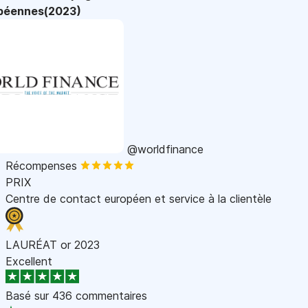
péennes(2023)
@worldfinance
Récompenses
PRIX
Centre de contact européen et service à la clientèle
LAURÉAT or 2023
Excellent
Basé sur
436 commentaires