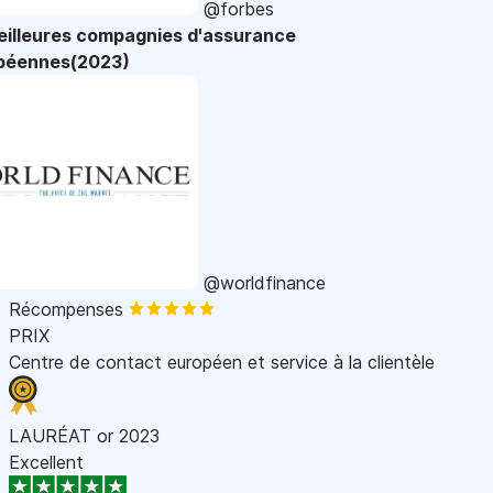
@forbes
eilleures compagnies d'assurance
péennes(2023)
@worldfinance
Récompenses
PRIX
Centre de contact européen et service à la clientèle
LAURÉAT or 2023
Excellent