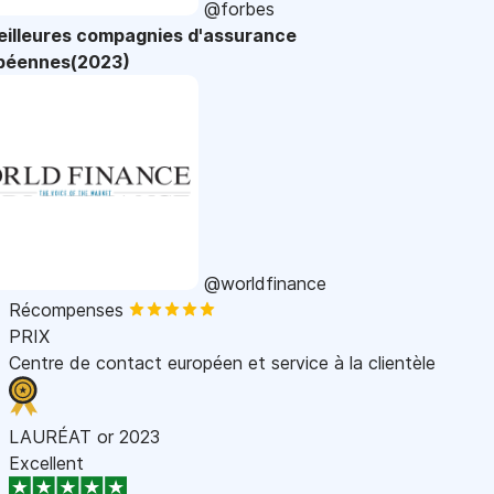
@forbes
eilleures compagnies d'assurance
péennes(2023)
@worldfinance
Récompenses
PRIX
Centre de contact européen et service à la clientèle
LAURÉAT or 2023
Excellent