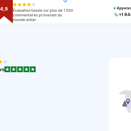
4,9
Appelez
Évaluation basée sur plus de 1 000
+1 84
commentaires provenant du
monde entier
+
+
+
+
+
1
ws