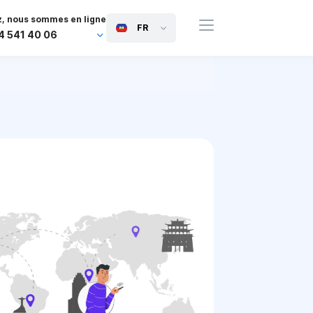
, nous sommes en ligne
FR
4 541 40 06
44 745 814 94 06
63 454 971 091
91 117 127 95 45
81 505 050 88 06
971 800 032 00
0