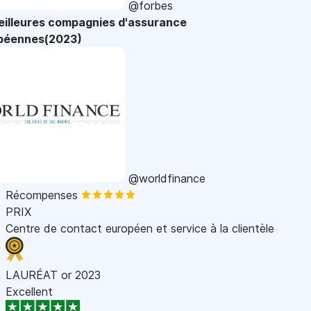
@forbes
eilleures compagnies d'assurance
péennes(2023)
@worldfinance
Récompenses
PRIX
Centre de contact européen et service à la clientèle
LAURÉAT or 2023
Excellent