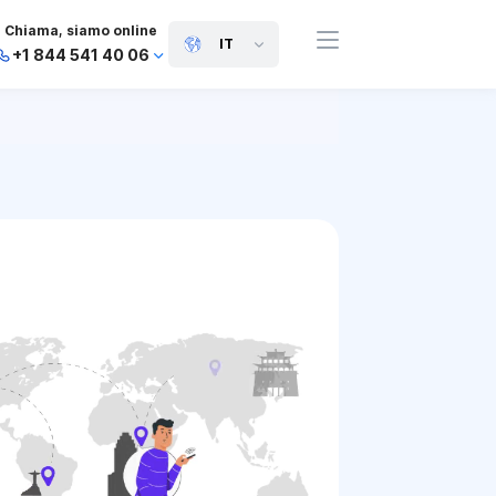
Chiama, siamo online
IT
+1 844 541 40 06
+44 745 814 94 06
+63 454 971 091
+91 117 127 95 45
+81 505 050 88 06
+971 800 032 00
10