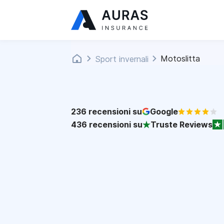
Motoslitta
Sport invernali
236
recensioni su
Google
436
recensioni su
Truste Reviews