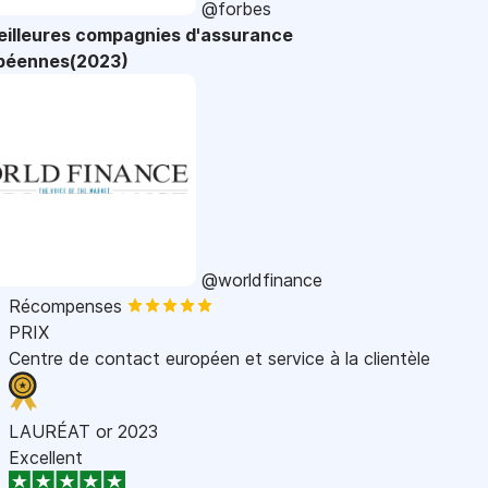
@forbes
eilleures compagnies d'assurance
péennes(2023)
@worldfinance
Récompenses
PRIX
Centre de contact européen et service à la clientèle
LAURÉAT or 2023
Excellent