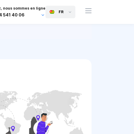
, nous sommes en ligne
FR
4 541 40 06
44 745 814 94 06
63 454 971 091
91 117 127 95 45
81 505 050 88 06
971 800 032 00
0