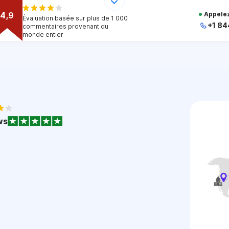
4,9
Appelez
Évaluation basée sur plus de 1 000
+1 84
commentaires provenant du
monde entier
+
+
+
+
+
1
ws