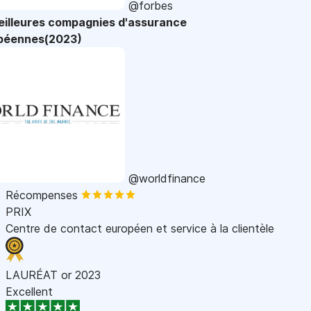
@forbes
eilleures compagnies d'assurance
péennes(2023)
@worldfinance
Récompenses
PRIX
Centre de contact européen et service à la clientèle
LAURÉAT or 2023
Excellent