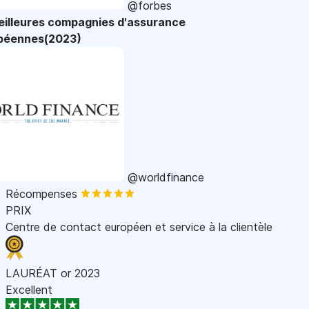
@forbes
eilleures compagnies d'assurance
péennes(2023)
@worldfinance
Récompenses
PRIX
Centre de contact européen et service à la clientèle
LAURÉAT or 2023
Excellent