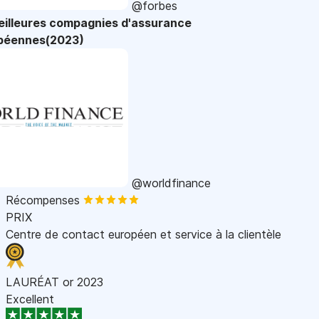
@forbes
eilleures compagnies d'assurance
péennes(2023)
@worldfinance
Récompenses
PRIX
Centre de contact européen et service à la clientèle
LAURÉAT or 2023
Excellent