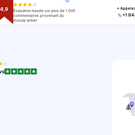
4,9
Appelez
Évaluation basée sur plus de 1 000
+1 84
commentaires provenant du
monde entier
+
+
+
+
+
1
ws