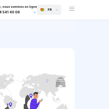
, nous sommes en ligne
FR
4 541 40 06
44 745 814 94 06
63 454 971 091
91 117 127 95 45
81 505 050 88 06
971 800 032 00
0