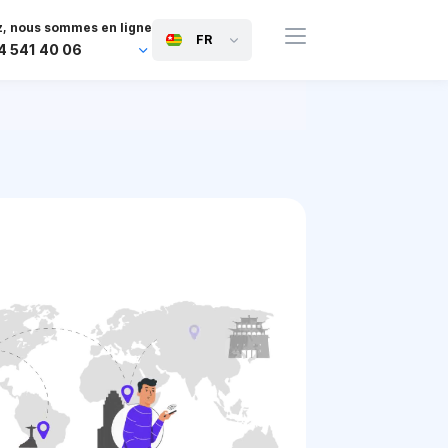
, nous sommes en ligne
FR
4 541 40 06
44 745 814 94 06
63 454 971 091
91 117 127 95 45
81 505 050 88 06
971 800 032 00
0