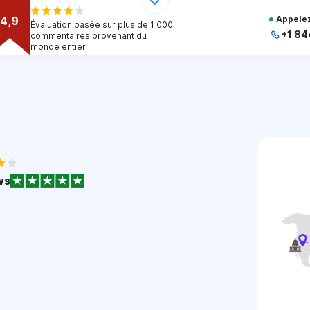
4,9
Appelez
Évaluation basée sur plus de 1 000
+1 84
commentaires provenant du
monde entier
+
+
+
+
+
1
ws