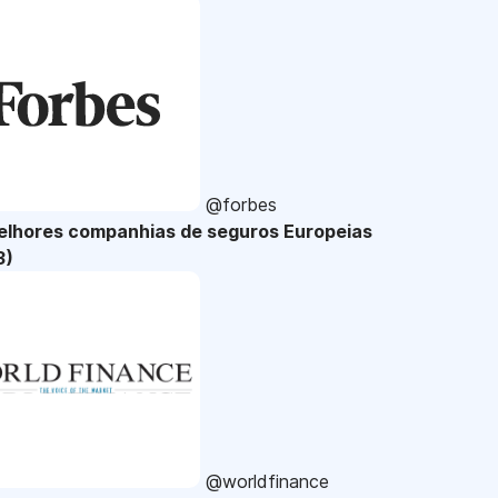
@forbes
elhores companhias de seguros Europeias
3)
@worldfinance