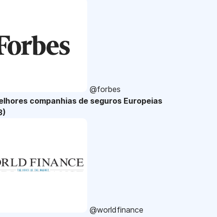
@forbes
elhores companhias de seguros Europeias
3)
@worldfinance