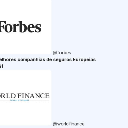
@forbes
elhores companhias de seguros Europeias
3)
@worldfinance