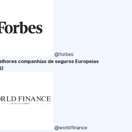
@forbes
elhores companhias de seguros Europeias
3)
@worldfinance