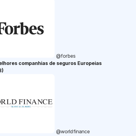
@forbes
elhores companhias de seguros Europeias
3)
@worldfinance