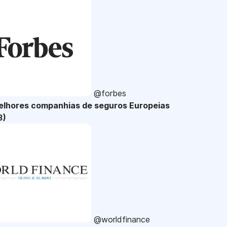
@forbes
elhores companhias de seguros Europeias
3)
@worldfinance