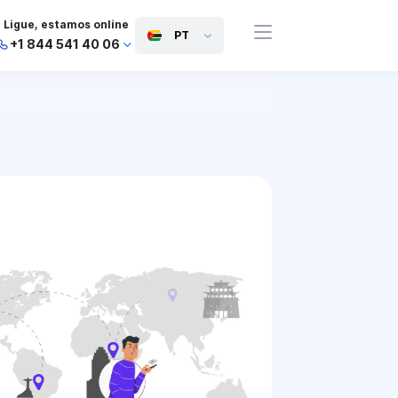
Ligue, estamos online
PT
+1 844 541 40 06
+44 745 814 94 06
+63 454 971 091
+91 117 127 95 45
+81 505 050 88 06
+971 800 032 00
10