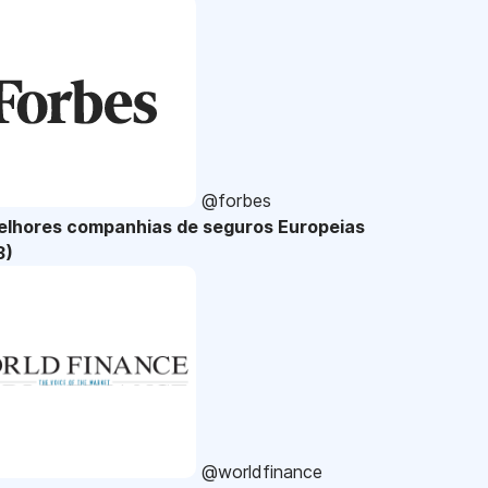
@forbes
elhores companhias de seguros Europeias
3)
@worldfinance