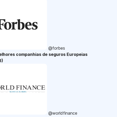
@forbes
elhores companhias de seguros Europeias
3)
@worldfinance