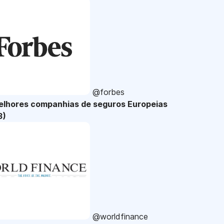
@forbes
elhores companhias de seguros Europeias
3)
@worldfinance