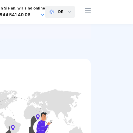
n Sie an, wir sind online
DE
 844 541 40 06
+44 745 814 94 06
+63 454 971 091
+91 117 127 95 45
+81 505 050 88 06
+971 800 032 00
10