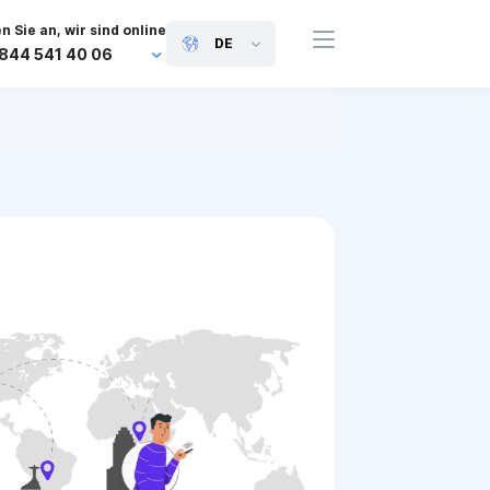
n Sie an, wir sind online
DE
 844 541 40 06
+44 745 814 94 06
+63 454 971 091
+91 117 127 95 45
+81 505 050 88 06
+971 800 032 00
10