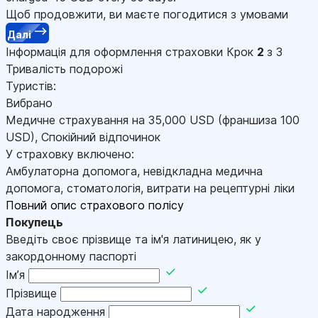
Щоб продовжити, ви маєте погодитися з умовами
Далі
Інформація для оформлення страховки
Крок
2
з 3
Тривалість подорожі
Туристів:
Вибрано
Медичне страхування на
35,000
USD
(франшиза 100
USD
)
,
Спокійний відпочинок
У страховку включено:
Амбулаторна допомога, невідкладна медична
допомога, стоматологія, витрати на рецептурні ліки
Повний опис страхового полісу
Покупець
Введіть своє прізвище та ім'я латиницею, як у
закордонному паспорті
Імʼя
Прізвище
Дата народження