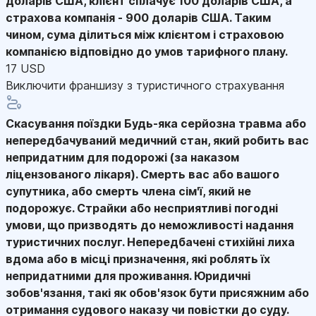
доларів США, клієнт сплачує 100 доларів США, а
страхова компанія - 900 доларів США. Таким
чином, сума ділиться між клієнтом і страховою
компанією відповідно до умов тарифного плану.
17 USD
Виключити франшизу з туристичного страхування
Скасування поїздки
Будь-яка серйозна травма або
непередбачуваний медичний стан, який робить вас
непридатним для подорожі (за наказом
ліцензованого лікаря). Смерть вас або вашого
супутника, або смерть члена сім'ї, який не
подорожує. Страйки або несприятливі погодні
умови, що призводять до неможливості надання
туристичних послуг. Непередбачені стихійні лиха
вдома або в місці призначення, які роблять їх
непридатними для проживання. Юридичні
зобов'язання, такі як обов'язок бути присяжним або
отримання судового наказу чи повістки до суду.