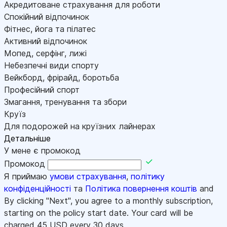
Акредитоване страхування для роботи
Спокійний відпочинок
Фітнес, йога та пілатес
Активний відпочинок
Мопед, серфінг, лижі
Небезпечні види спорту
Вейкборд, фрірайд, боротьба
Професійний спорт
Змагання, тренування та збори
Круїз
Для подорожей на круїзних лайнерах
Детальніше
У мене є промокод
Промокод
Я приймаю
умови страхування
,
політику
конфіденційності
та
Політика повернення коштів
and
By clicking "Next", you agree to a monthly subscription,
starting on the policy start date. Your card will be
charged
45
USD every 30 days.