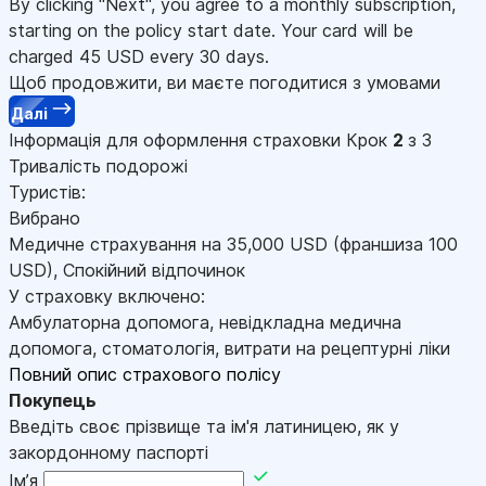
By clicking "Next", you agree to a monthly subscription,
starting on the policy start date. Your card will be
charged
45
USD every 30 days.
Щоб продовжити, ви маєте погодитися з умовами
Далі
Інформація для оформлення страховки
Крок
2
з 3
Тривалість подорожі
Туристів:
Вибрано
Медичне страхування на
35,000
USD
(франшиза 100
USD
)
,
Спокійний відпочинок
У страховку включено:
Амбулаторна допомога, невідкладна медична
допомога, стоматологія, витрати на рецептурні ліки
Повний опис страхового полісу
Покупець
Введіть своє прізвище та ім'я латиницею, як у
закордонному паспорті
Імʼя