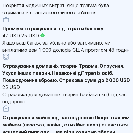
Покриття медичних витрат, якщо травма була
отримана в стані алкогольного сп'яніння
Преміум-страхування від втрати багажу
47 USD
25 USD
Якщо ваш багаж загублено або затримано, ми
виплатимо вам 1 000 доларів США протягом 48 годин
Страхування домашніх тварин
Травми. Отруєння.
Укуси інших тварин. Незаконні дії третіх осіб.
Пошкодження зброєю. Страхова сума до 2 000 USD
25 USD
Страховка для домашніх тварин (собака і кіт) під час
подорожі
Страхування майна під час подорожі
Якщо з вашим
майном (пожежа, повінь, стихійне лихо) станеться
нещасний випадок — ми відшкодуємо збитки