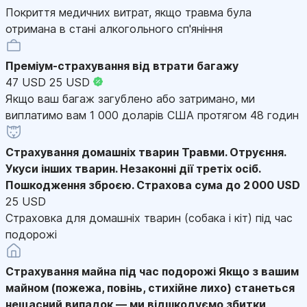
Покриття медичних витрат, якщо травма була
отримана в стані алкогольного сп'яніння
Преміум-страхування від втрати багажу
47 USD
25 USD
Якщо ваш багаж загублено або затримано, ми
виплатимо вам 1 000 доларів США протягом 48 годин
Страхування домашніх тварин
Травми. Отруєння.
Укуси інших тварин. Незаконні дії третіх осіб.
Пошкодження зброєю. Страхова сума до 2 000 USD
25 USD
Страховка для домашніх тварин (собака і кіт) під час
подорожі
Страхування майна під час подорожі
Якщо з вашим
майном (пожежа, повінь, стихійне лихо) станеться
нещасний випадок — ми відшкодуємо збитки