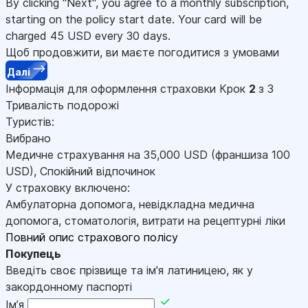
By clicking "Next", you agree to a monthly subscription,
starting on the policy start date. Your card will be
charged
45
USD every 30 days.
Щоб продовжити, ви маєте погодитися з умовами
Далі
Інформація для оформлення страховки
Крок
2
з 3
Тривалість подорожі
Туристів:
Вибрано
Медичне страхування на
35,000
USD
(франшиза 100
USD
)
,
Спокійний відпочинок
У страховку включено:
Амбулаторна допомога, невідкладна медична
допомога, стоматологія, витрати на рецептурні ліки
Повний опис страхового полісу
Покупець
Введіть своє прізвище та ім'я латиницею, як у
закордонному паспорті
Імʼя