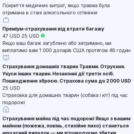
Покриття медичних витрат, якщо травма була
отримана в стані алкогольного сп'яніння
Преміум-страхування від втрати багажу
47 USD
25 USD
Якщо ваш багаж загублено або затримано, ми
виплатимо вам 1 000 доларів США протягом 48 годин
Страхування домашніх тварин
Травми. Отруєння.
Укуси інших тварин. Незаконні дії третіх осіб.
Пошкодження зброєю. Страхова сума до 2 000 USD
25 USD
Страховка для домашніх тварин (собака і кіт) під час
подорожі
Страхування майна під час подорожі
Якщо з вашим
майном (пожежа, повінь, стихійне лихо) станеться
нещасний випадок — ми відшкодуємо збитки