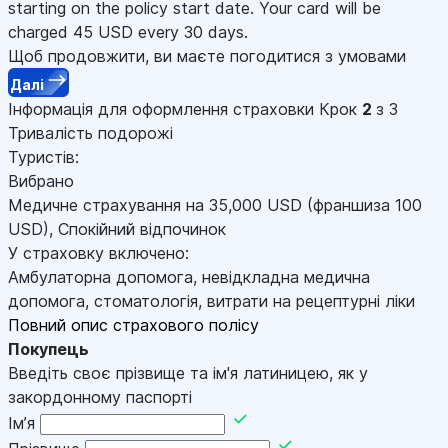
starting on the policy start date. Your card will be
charged
45
USD every 30 days.
Щоб продовжити, ви маєте погодитися з умовами
Далі
Інформація для оформлення страховки
Крок
2
з 3
Тривалість подорожі
Туристів:
Вибрано
Медичне страхування на
35,000
USD
(франшиза 100
USD
)
,
Спокійний відпочинок
У страховку включено:
Амбулаторна допомога, невідкладна медична
допомога, стоматологія, витрати на рецептурні ліки
Повний опис страхового полісу
Покупець
Введіть своє прізвище та ім'я латиницею, як у
закордонному паспорті
Імʼя