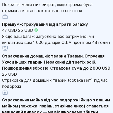
Покриття медичних витрат, якщо травма була
отримана в стані алкогольного сп'яніння
Преміум-страхування від втрати багажу
47 USD
25 USD
Якщо ваш багаж загублено або затримано, ми
виплатимо вам 1 000 доларів США протягом 48 годин
Страхування домашніх тварин
Травми. Отруєння.
Укуси інших тварин. Незаконні дії третіх осіб.
Пошкодження зброєю. Страхова сума до 2 000 USD
25 USD
Страховка для домашніх тварин (собака і кіт) під час
подорожі
Страхування майна під час подорожі
Якщо з вашим
майном (пожежа, повінь, стихійне лихо) станеться
нещасний випадок — ми відшкодуємо збитки