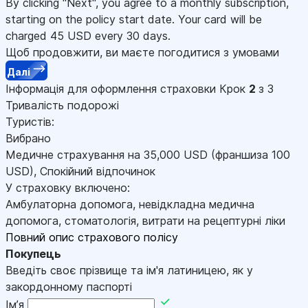
By clicking "Next", you agree to a monthly subscription,
starting on the policy start date. Your card will be
charged
45
USD every 30 days.
Щоб продовжити, ви маєте погодитися з умовами
Далі
Інформація для оформлення страховки
Крок
2
з 3
Тривалість подорожі
Туристів:
Вибрано
Медичне страхування на
35,000
USD
(франшиза 100
USD
)
,
Спокійний відпочинок
У страховку включено:
Амбулаторна допомога, невідкладна медична
допомога, стоматологія, витрати на рецептурні ліки
Повний опис страхового полісу
Покупець
Введіть своє прізвище та ім'я латиницею, як у
закордонному паспорті
Імʼя