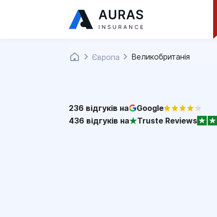
Великобританія
Європа
236
відгуків на
Google
436
відгуків на
Truste Reviews