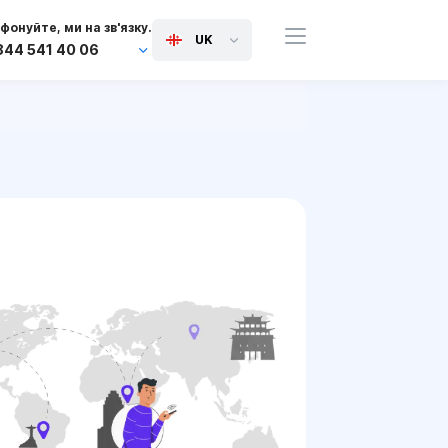
фонуйте, ми на зв'язку.
UK
844 541 40 06
+44 745 814 94 06
+63 454 971 091
+91 117 127 95 45
+81 505 050 88 06
+971 800 032 00
10