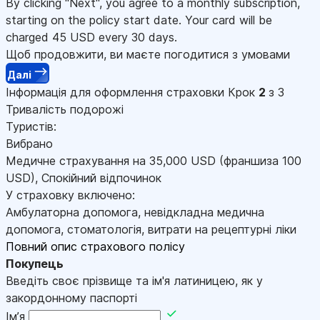
By clicking "Next", you agree to a monthly subscription,
starting on the policy start date. Your card will be
charged
45
USD every 30 days.
Щоб продовжити, ви маєте погодитися з умовами
Далі
Інформація для оформлення страховки
Крок
2
з 3
Тривалість подорожі
Туристів:
Вибрано
Медичне страхування на
35,000
USD
(франшиза 100
USD
)
,
Спокійний відпочинок
У страховку включено:
Амбулаторна допомога, невідкладна медична
допомога, стоматологія, витрати на рецептурні ліки
Повний опис страхового полісу
Покупець
Введіть своє прізвище та ім'я латиницею, як у
закордонному паспорті
Імʼя