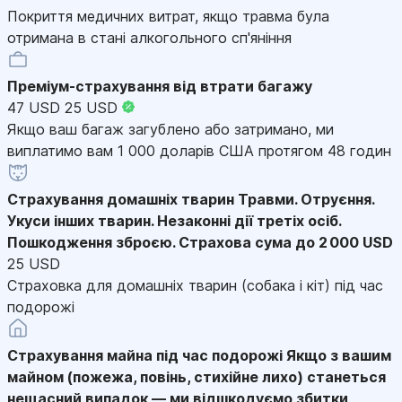
Покриття медичних витрат, якщо травма була
отримана в стані алкогольного сп'яніння
Преміум-страхування від втрати багажу
47 USD
25 USD
Якщо ваш багаж загублено або затримано, ми
виплатимо вам 1 000 доларів США протягом 48 годин
Страхування домашніх тварин
Травми. Отруєння.
Укуси інших тварин. Незаконні дії третіх осіб.
Пошкодження зброєю. Страхова сума до 2 000 USD
25 USD
Страховка для домашніх тварин (собака і кіт) під час
подорожі
Страхування майна під час подорожі
Якщо з вашим
майном (пожежа, повінь, стихійне лихо) станеться
нещасний випадок — ми відшкодуємо збитки