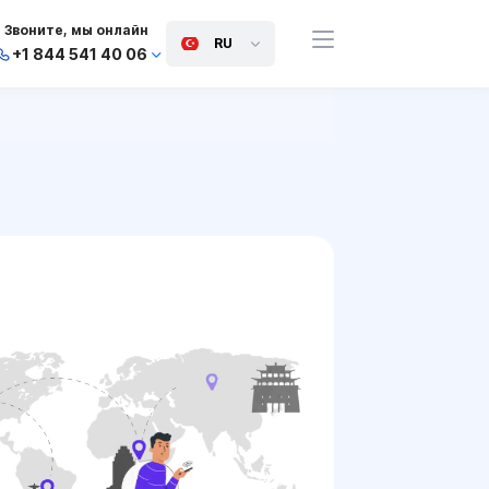
Звоните, мы онлайн
RU
+1 844 541 40 06
+44 745 814 94 06
+63 454 971 091
+91 117 127 95 45
+81 505 050 88 06
+971 800 032 00
10