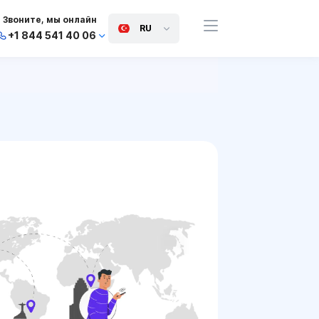
Звоните, мы онлайн
RU
+1 844 541 40 06
+44 745 814 94 06
+63 454 971 091
+91 117 127 95 45
+81 505 050 88 06
+971 800 032 00
10