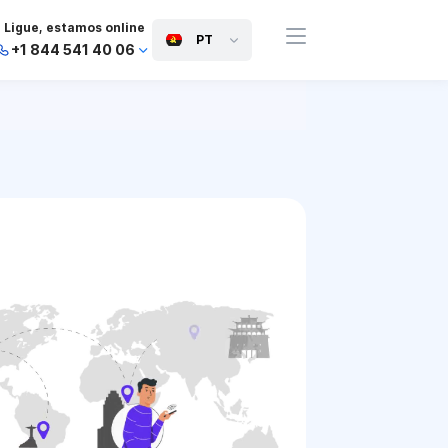
Ligue, estamos online
PT
+1 844 541 40 06
+44 745 814 94 06
+63 454 971 091
+91 117 127 95 45
+81 505 050 88 06
+971 800 032 00
10