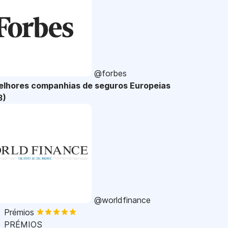
@forbes
elhores companhias de seguros Europeias
3)
@worldfinance
Prémios
PRÉMIOS