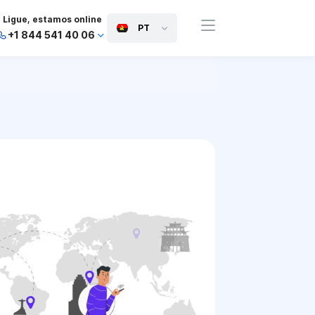
Ligue, estamos online
PT
+1 844 541 40 06
+44 745 814 94 06
+63 454 971 091
+91 117 127 95 45
+81 505 050 88 06
+971 800 032 00
10