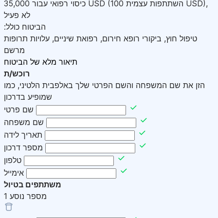
,
)
USD
(השתתפות עצמית 100
USD
כיסוי רפואי עבור
35,000
לא פעיל
:הביטוח כולל
טיפול חוץ, ביקורי רופא חירום, רפואת שיניים, עלויות תרופות
מרשם
תיאור מלא של הביטוח
רוכש/ת
הזן את שם המשפחה והשם הפרטי שלך באלפבית הלטיני, כמו
שמופיע בדרכון
שם פרטי
שם משפחה
תאריך לידה
מספר דרכון
טלפון
אימייל
משתתפים בטיול
מספר נוסע
1