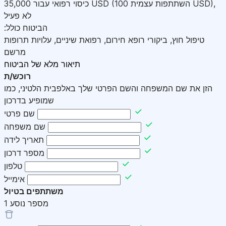
,
)
USD
(השתתפות עצמית 100
USD
כיסוי רפואי עבור
35,000
לא פעיל
:הביטוח כולל
טיפול חוץ, ביקורי רופא חירום, רפואת שיניים, עלויות תרופות
מרשם
תיאור מלא של הביטוח
רוכש/ת
הזן את שם המשפחה והשם הפרטי שלך באלפבית הלטיני, כמו
שמופיע בדרכון
שם פרטי
שם משפחה
תאריך לידה
מספר דרכון
טלפון
אימייל
משתתפים בטיול
מספר נוסע
1