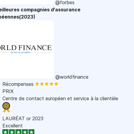
@forbes
eilleures compagnies d'assurance
péennes(2023)
@worldfinance
Récompenses
PRIX
Centre de contact européen et service à la clientèle
LAURÉAT or 2023
Excellent