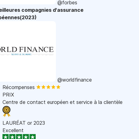
@forbes
eilleures compagnies d'assurance
péennes(2023)
@worldfinance
Récompenses
PRIX
Centre de contact européen et service à la clientèle
LAURÉAT or 2023
Excellent